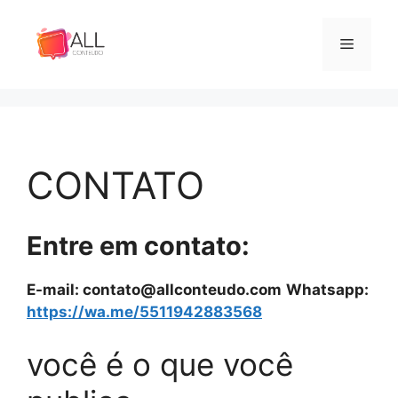
Pular
para
Menu
o
conteúdo
CONTATO
Entre em contato:
E-mail: contato@allconteudo.com
Whatsapp:
https://wa.me/5511942883568
você é o que você