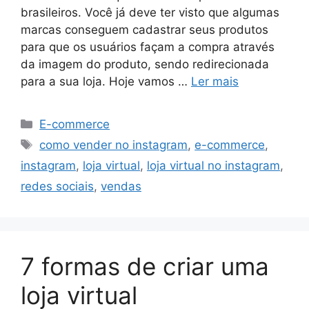
brasileiros. Você já deve ter visto que algumas
marcas conseguem cadastrar seus produtos
para que os usuários façam a compra através
da imagem do produto, sendo redirecionada
para a sua loja. Hoje vamos …
Ler mais
Categorias
E-commerce
Tags
como vender no instagram
,
e-commerce
,
instagram
,
loja virtual
,
loja virtual no instagram
,
redes sociais
,
vendas
7 formas de criar uma
loja virtual