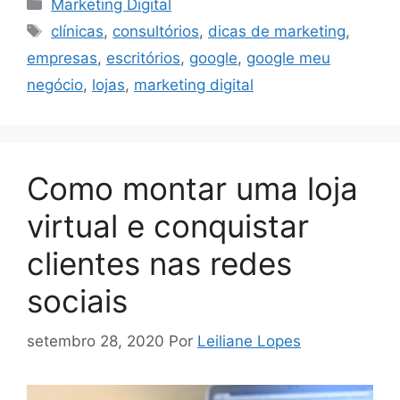
Categorias
Marketing Digital
Tags
clínicas
,
consultórios
,
dicas de marketing
,
empresas
,
escritórios
,
google
,
google meu
negócio
,
lojas
,
marketing digital
Como montar uma loja
virtual e conquistar
clientes nas redes
sociais
setembro 28, 2020
Por
Leiliane Lopes