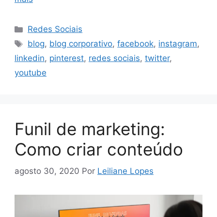
Categorias
Redes Sociais
Tags
blog
,
blog corporativo
,
facebook
,
instagram
,
linkedin
,
pinterest
,
redes sociais
,
twitter
,
youtube
Funil de marketing:
Como criar conteúdo
agosto 30, 2020
Por
Leiliane Lopes