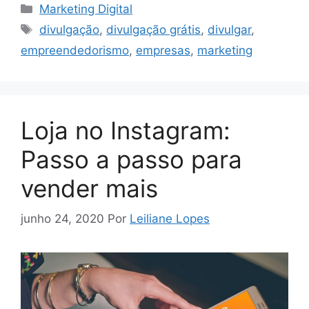
Categorias
Marketing Digital
Tags
divulgação
,
divulgação grátis
,
divulgar
,
empreendedorismo
,
empresas
,
marketing
Loja no Instagram:
Passo a passo para
vender mais
junho 24, 2020
Por
Leiliane Lopes