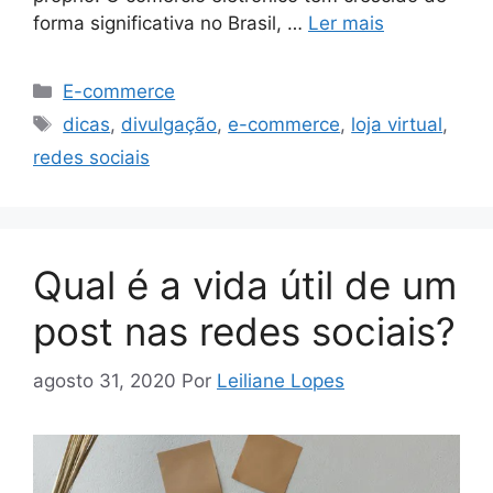
forma significativa no Brasil, …
Ler mais
Categorias
E-commerce
Tags
dicas
,
divulgação
,
e-commerce
,
loja virtual
,
redes sociais
Qual é a vida útil de um
post nas redes sociais?
agosto 31, 2020
Por
Leiliane Lopes