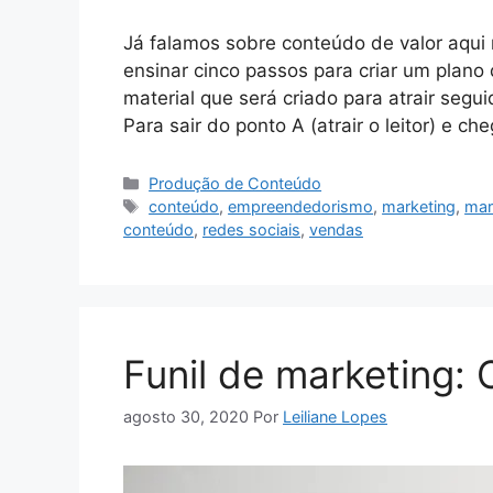
Já falamos sobre conteúdo de valor aqui
ensinar cinco passos para criar um plan
material que será criado para atrair segui
Para sair do ponto A (atrair o leitor) e c
Categorias
Produção de Conteúdo
Tags
conteúdo
,
empreendedorismo
,
marketing
,
mar
conteúdo
,
redes sociais
,
vendas
Funil de marketing:
agosto 30, 2020
Por
Leiliane Lopes