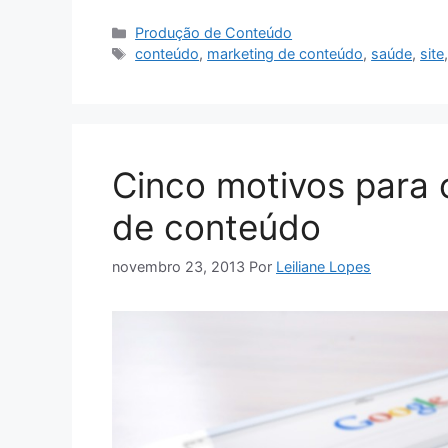
Categorias
Produção de Conteúdo
Tags
conteúdo
,
marketing de conteúdo
,
saúde
,
site
Cinco motivos para 
de conteúdo
novembro 23, 2013
Por
Leiliane Lopes