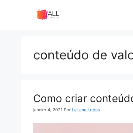
Pular
para
o
conteúdo
conteúdo de val
Como criar conteúdo
janeiro 4, 2021
Por
Leiliane Lopes